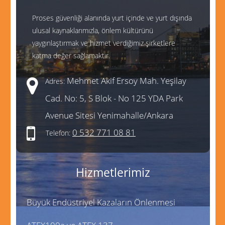
Proses güvenliği alanında yurt içinde ve yurt dışında
ulusal kaynaklarımızla, önlem kültürünü
yaygınlaştırmak ve hizmet verdiğimiz şirketlere
katma değer sağlamaktır.
Mehmet Akif Ersoy Mah. Yeşilay
Adres:
Cad. No: 5, S Blok - No 125 YDA Park
Avenue Sitesi Yenimahalle/Ankara
0 532 771 08 81
Telefon:
Hizmetlerimiz
Büyük Endüstriyel Kazaların Önlenmesi